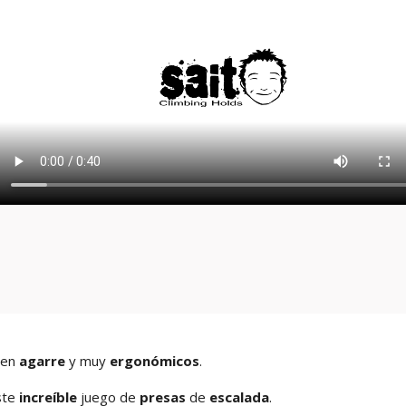
uen
agarre
y muy
ergonómicos
.
ste
increíble
juego de
presas
de
escalada
.