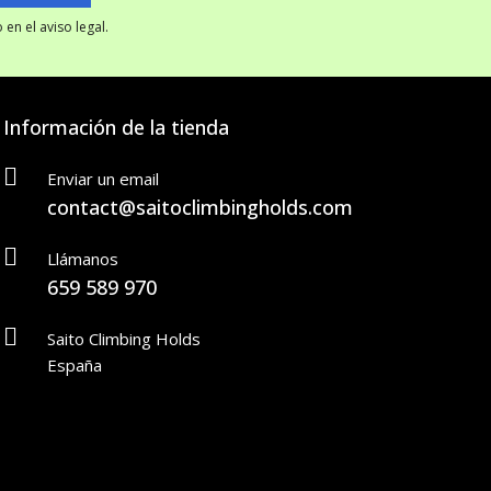
en el aviso legal.
Información de la tienda
Enviar un email
contact@saitoclimbingholds.com
Llámanos
659 589 970
Saito Climbing Holds
España