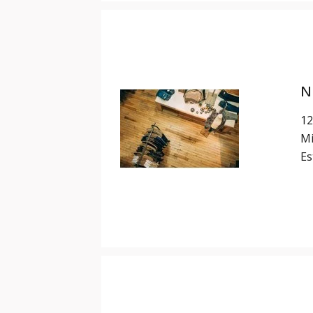
N
12
Mi
Es