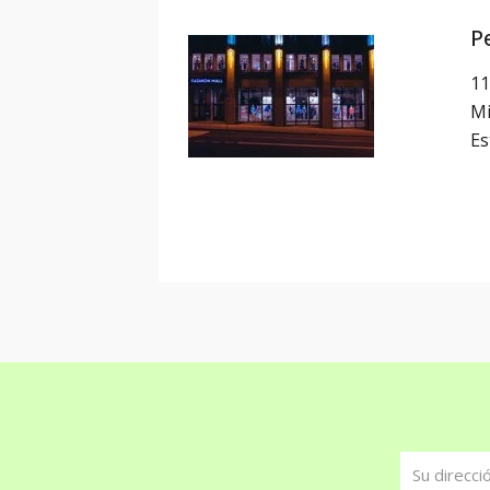
P
11
Mi
Es