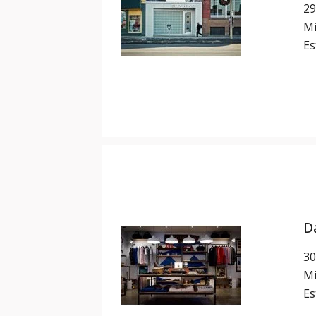
29
Mi
Es
D
30
Mi
Es