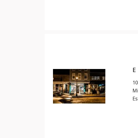
E
10
Mi
Es