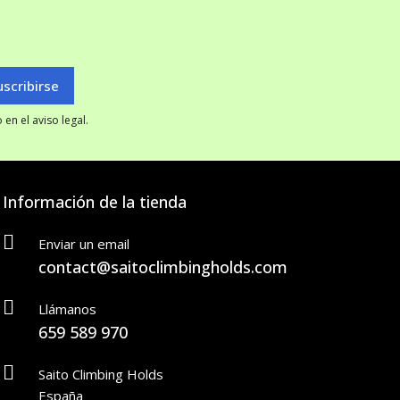
en el aviso legal.
Información de la tienda
Enviar un email
contact@saitoclimbingholds.com
Llámanos
659 589 970
Saito Climbing Holds
España